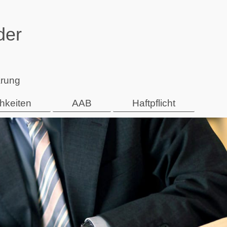
der
ärung
chkeiten
AAB
Haftpflicht