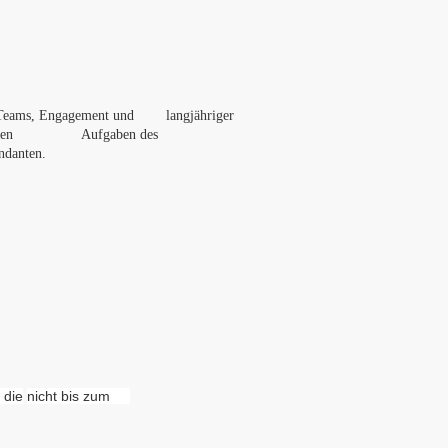
res Teams, Engagement und langjähriger
ei komplexen Aufgaben des
ndanten.
 die
nicht bis zum