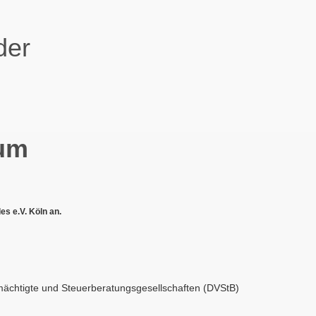
der
um
s e.V. Köln an.
lmächtigte und Steuerberatungsgesellschaften (DVStB)