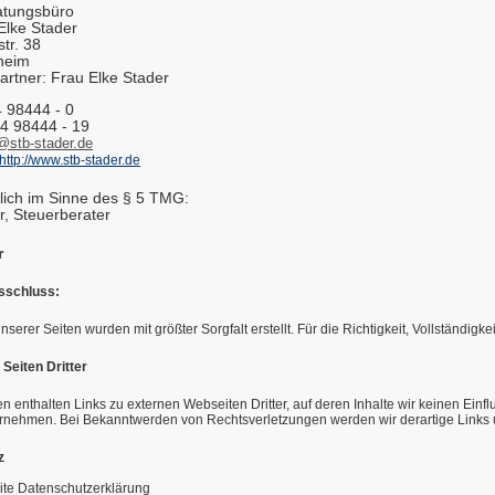
atungsbüro
 Elke Stader
tr. 38
heim
rtner: Frau Elke Stader
4 98444 - 0
4 98444 - 19
@stb-stader.de
http://www.stb-stader.de
lich im Sinne des § 5 TMG:
r, Steuerberater
r
sschluss:
unserer Seiten wurden mit größter Sorgfalt erstellt. Für die Richtigkeit, Vollständi
Seiten Dritter
n enthalten Links zu externen Webseiten Dritter, auf deren Inhalte wir keinen Ein
nehmen. Bei Bekanntwerden von Rechtsverletzungen werden wir derartige Links
z
ite Datenschutzerklärung