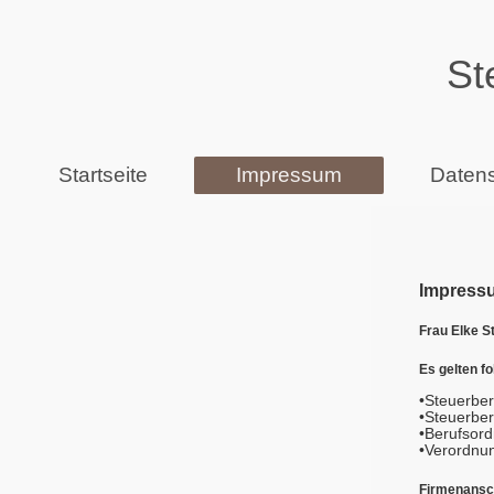
St
Startseite
Impressum
Datens
Impress
Frau Elke S
Es gelten f
•Steuerbe
•Steuerbe
•Berufsor
•Verordnun
Firmenansch