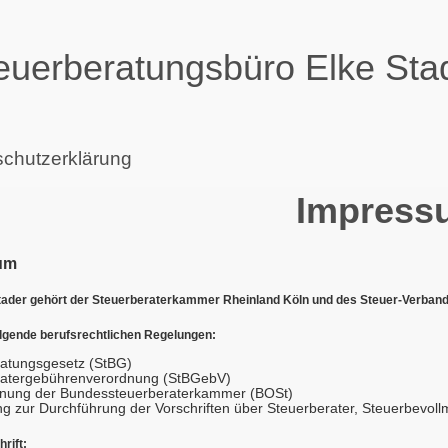
euerberatungsbüro Elke Sta
chutzerklärung
Impress
um
tader gehört der Steuerberaterkammer Rheinland Köln und des Steuer-Verbande
olgende berufsrechtlichen Regelungen:
ratungsgesetz (StBG)
ratergebührenverordnung (StBGebV)
dnung der Bundessteuerberaterkammer (BOSt)
g zur Durchführung der Vorschriften über Steuerberater, Steuerbevol
rift: